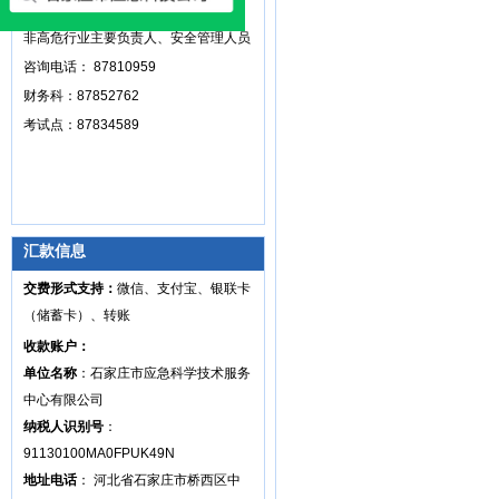
咨询电话：87816160
非高危行业主要负责人、安全管理人员
咨询电话： 87810959
财务科：87852762
考试点：87834589
汇款信息
交费形式支持：
微信、支付宝、银联卡
（储蓄卡）、转账
收款账户：
单位名称
：石家庄市应急科学技术服务
中心有限公司
纳税人识别号
：
91130100MA0FPUK49N
地址电话
： 河北省石家庄市桥西区中