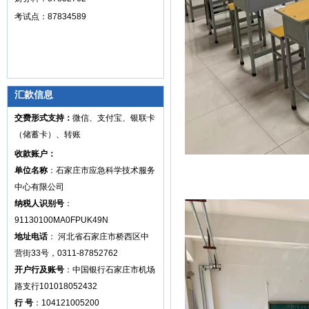
考试点：87834589
汇款信息
交费形式支持：
微信、支付宝、银联卡
（储蓄卡）、转账
收款账户：
单位名称
：石家庄市应急科学技术服务
中心有限公司
纳税人识别号
：
91130100MA0FPUK49N
地址电话
： 河北省石家庄市桥西区中
营街33号，0311-87852762
开户行及账号
：中国银行石家庄市机场
路支行101018052432
行 号
：104121005200