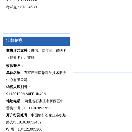
考试点：87834589
汇款信息
交费形式支持：
微信、支付宝、银联卡
（储蓄卡）、转账
收款账户：
单位名称
：石家庄市应急科学技术服务
中心有限公司
纳税人识别号
：
91130100MA0FPUK49N
地址电话
： 河北省石家庄市桥西区中
营街33号，0311-87852762
开户行及账号
：中国银行石家庄市机场
路支行101018052432
行 号
：104121005200