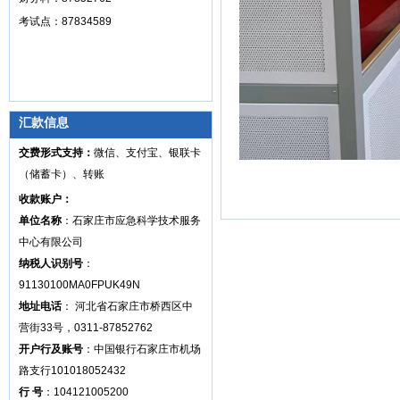
考试点：87834589
汇款信息
交费形式支持：
微信、支付宝、银联卡
（储蓄卡）、转账
收款账户：
单位名称
：石家庄市应急科学技术服务
中心有限公司
纳税人识别号
：
91130100MA0FPUK49N
地址电话
： 河北省石家庄市桥西区中
营街33号，0311-87852762
开户行及账号
：中国银行石家庄市机场
路支行101018052432
行 号
：104121005200