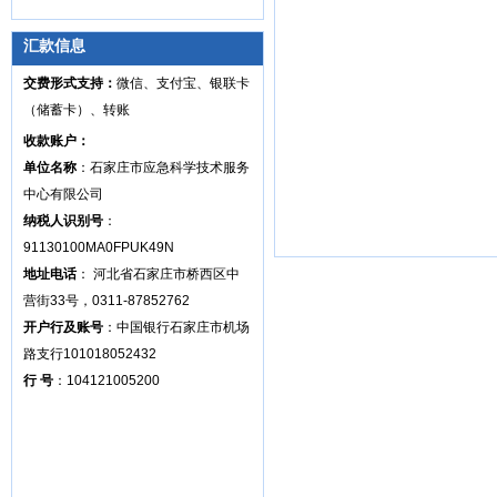
汇款信息
交费形式支持：
微信、支付宝、银联卡
（储蓄卡）、转账
收款账户：
单位名称
：石家庄市应急科学技术服务
中心有限公司
纳税人识别号
：
91130100MA0FPUK49N
地址电话
： 河北省石家庄市桥西区中
营街33号，0311-87852762
开户行及账号
：中国银行石家庄市机场
路支行101018052432
行 号
：104121005200